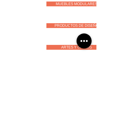
MUEBLES MODULARES
PRODUCTOS DE DISEÑO
ARTES Y OFICIOS
CURSOS
PERMÍTANOS
CONOCERLE
Tel.
(593) 099 310 4458
Fax. (593)
02 243 4789