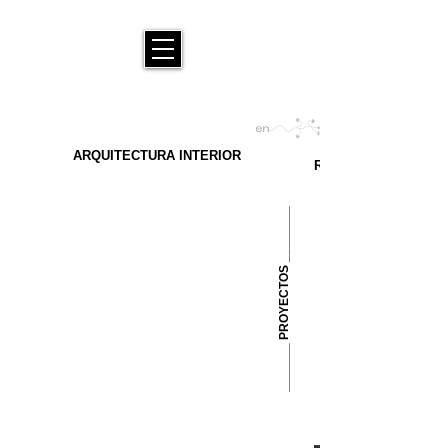
ARQUITECTURA INTERIOR
RINCONES
_______ PROYECTOS ________