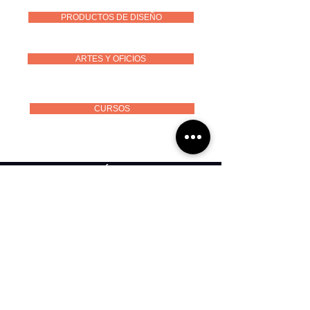
PRODUCTOS DE DISEÑO
ARTES Y OFICIOS
CURSOS
PERMÍTANOS
CONOCERLE
Tel.
(593) 099 310 4458
Fax. (593)
02 243 4789
La Industrial OE7- 55
y Leonor Stacey
PREVIA CITA
sandeliramirez@gmail.com