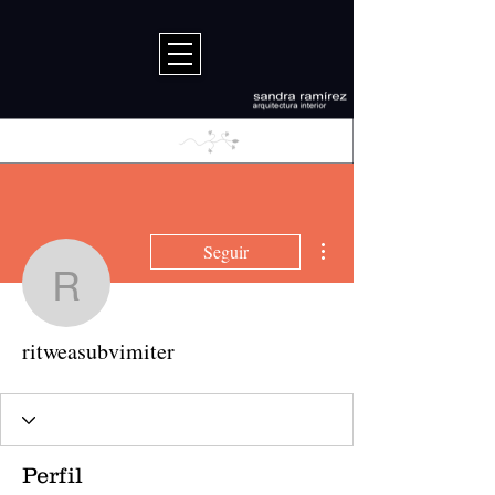
Más acciones
Seguir
ritweasubvimiter
ritweasubvimiter
Perfil