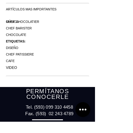
ARTÍCULOS MAS IMPORTANTES
MÚSICA
CHEF CHOCOLATIER
CHEF BARISTER
CHOCOLATE
ETIQUETAS:
DISEÑO
CHEF PATISSIERE
CAFE
VIDEO
PERMÍTANOS
CONOCERLE
Tel.
(593) 099 310 4458
Fax. (593)
02 243 4789
La Industrial OE7- 55
y Leonor Stacey