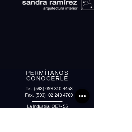
PERMÍTANOS
CONOCERLE
Tel.
(593) 099 310 4458
Fax. (593)
02 243 4789
La Industrial OE7- 55
y Leonor Stacey
PREVIA CITA
sandeliramirez@gmail.com